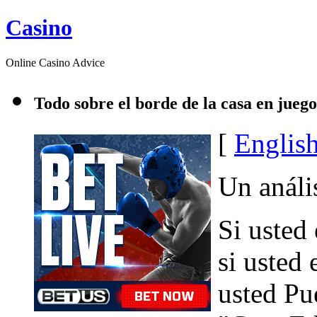
Casino
Online Casino Advice
Todo sobre el borde de la casa en juego
[
Englis
Un anális
Si usted
si usted
usted Pu