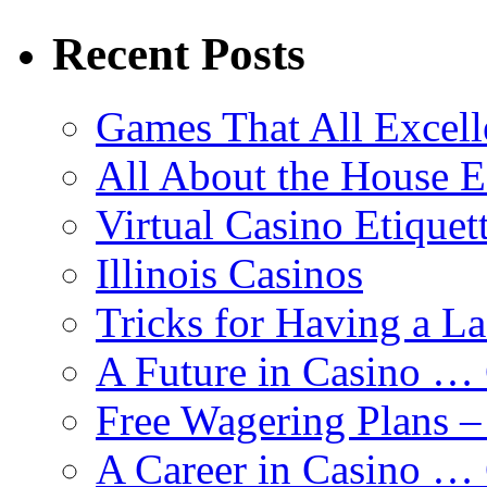
Recent Posts
Games That All Excell
All About the House 
Virtual Casino Etiquet
Illinois Casinos
Tricks for Having a L
A Future in Casino …
Free Wagering Plans –
A Career in Casino …