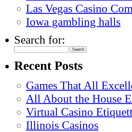
Las Vegas Casino Com
Iowa gambling halls
Search for:
Recent Posts
Games That All Excell
All About the House 
Virtual Casino Etiquet
Illinois Casinos