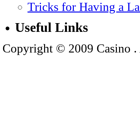
Tricks for Having a L
Useful Links
Copyright © 2009 Casino . A