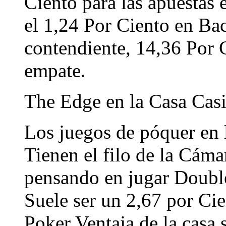
Ciento para las apuestas
el 1,24 Por Ciento en Ba
contendiente, 14,36 Por 
empate.
The Edge en la Casa Cas
Los juegos de póquer en 
Tienen el filo de la Cáma
pensando en jugar Doubl
Suele ser un 2,67 por Ci
Poker Ventaja de la casa 