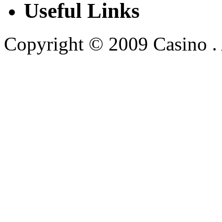
Useful Links
Copyright © 2009 Casino . A