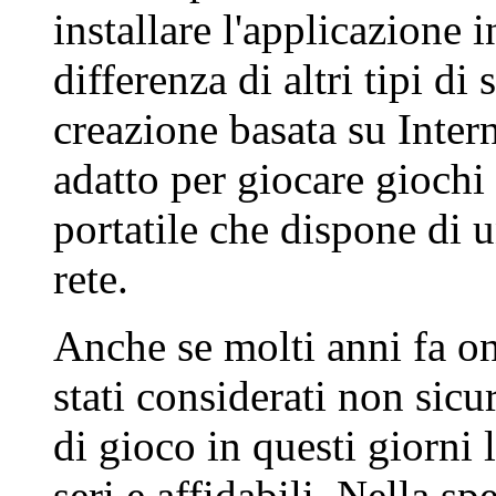
installare l'applicazione 
differenza di altri tipi di
creazione basata su Intern
adatto per giocare giochi
portatile che dispone di 
rete.
Anche se molti anni fa o
stati considerati non sicur
di gioco in questi giorni 
seri e affidabili. Nella sp