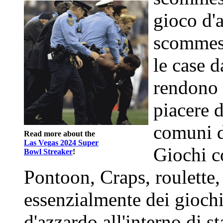
gioco d'a
scommess
le case d
rendono p
piacere 
comuni d
Read more about the
Las Vegas 2024 Super
Giochi c
Bowl Streaker
!
Pontoon, Craps, roulette,
essenzialmente dei giochi
d'azzardo all'interno di st